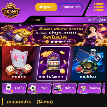
เข้าสู่ระบบ
สมัครสมาชิก
ประกาศ
:
📣 เรียนผู้ใช้บริการ ข
เกมใหม่
เกมโปรด
เกมกำลังแตก
คาสิโน
กีฬา
สล็อต
ป๊อกเด้ง
เกมแตกง่าย
(14 เกม)