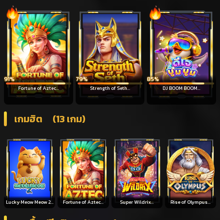
91%
79%
85%
Fortune of Aztec...
Strength of Seth...
DJ BOOM BOOM...
เกมฮิต
(13 เกม)
Lucky Meow Meow 2...
Super Wildrix...
Rise of Olympus...
Fortune of Aztec...