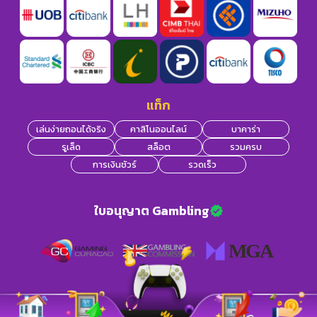
แท็ก
เล่นง่ายถอนได้จริง
คาสิโนออนไลน์
บาคาร่า
รูเล็ด
สล็อต
รวมครบ
การเงินชัวร์
รวดเร็ว
ใบอนุญาต Gambling